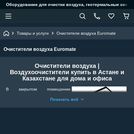
Оборудование для очистки воздуха, геотермальные систе
Товары и услуги
Очистители воздуха Euromate
Очистители воздуха Euromate
Очистители воздуха |
Воздухоочистители купить в Астане и
Казахстане для дома и офиса
В закрытом помещении
присутствует огромное
Показать всё
количество вредных частиц. К
ним относят: бытовую пыль,
болезнетворные микробы и
вирусы, многочисленные
аллергены, продукты горения.
Они способны вызвать